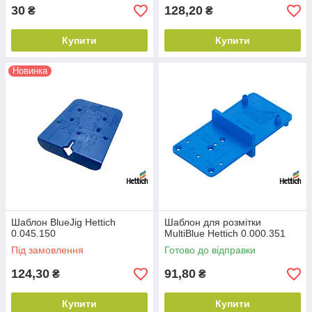
30
128,20
₴
₴
Купити
Купити
Новинка
Шаблон BlueJig Hettich
Шаблон для розмітки
0.045.150
MultiBlue Hettich 0.000.351
Під замовлення
Готово до відправки
124,30
91,80
₴
₴
Купити
Купити