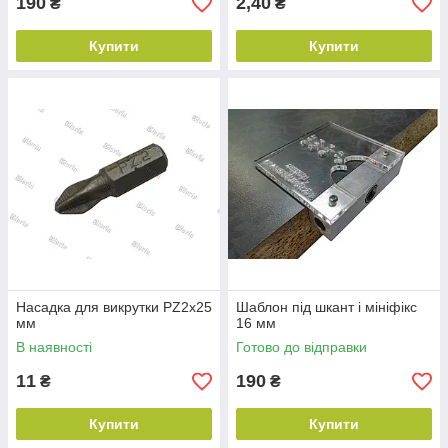
190
2,40
₴
₴
Купити
Купити
Насадка для викрутки PZ2x25
Шаблон під шкант і мініфікс
мм
16 мм
В наявності
Готово до відправки
11
190
₴
₴
Купити
Купити