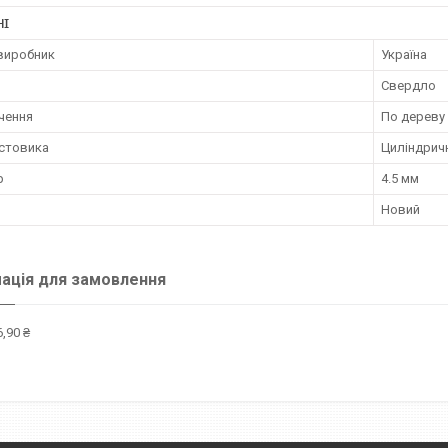
НІ
 виробник
Україна
Свердло
чення
По дереву
остовика
Циліндрич
р
4.5 мм
Новий
ація для замовлення
,90 ₴