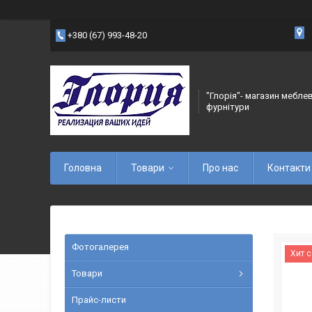
+380 (67) 993-48-20
"Глорія"- магазин мебле
фурнітури
Головна
Товари
Про нас
Контакти
Фотогалерея
Хит 
Товари
Прайс-листи