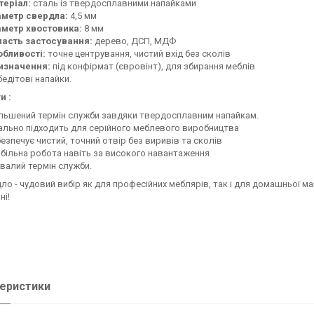
теріал:
сталь із твердосплавними напайками
аметр свердла:
4,5 мм
аметр хвостовика:
8 мм
ласть застосування:
дерево, ДСП, МДФ
обливості:
точне центрування, чистий вхід без сколів
изначення:
під конфірмат (євровінт), для збирання меблів
едітові напайки.
и :
льшений термін служби завдяки твердосплавним напайкам.
ально підходить для серійного меблевого виробництва
езпечує чистий, точний отвір без виривів та сколів
більна робота навіть за високого навантаження
валий термін служби.
ло - чудовий вибір як для професійних меблярів, так і для домашньої май
ні!
еристики