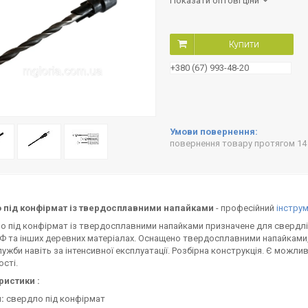
Показати оптові ціни
Купити
+380 (67) 993-48-20
повернення товару протягом 14
 під конфірмат із твердосплавними напайками
- професійний
інстру
під конфірмат із твердосплавними напайками призначене для свердлінн
 та інших деревних матеріалах. Оснащено твердосплавними напайками, 
лужби навіть за інтенсивної експлуатації. Розбірна конструкція. Є можли
ості.
ристики :
:
свердло під конфірмат