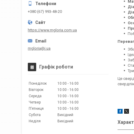
Ма
Ді
+380 (67) 993-48-20
Ді
Об
Ос
Пр
https://www.mgloria.сom.ua
Поб
Переваг
mgloria@i.ua
Збі
Іде
Заб
Ста
Графік роботи
Три
Це сверд
Понеділок
10:00
16:00
свердлін
Вівторок
10:00
16:00
Середа
10:00
16:00
Четвер
10:00
16:00
Пʼятниця
10:00
16:00
Субота
Вихідний
Неділя
Вихідний
Характ