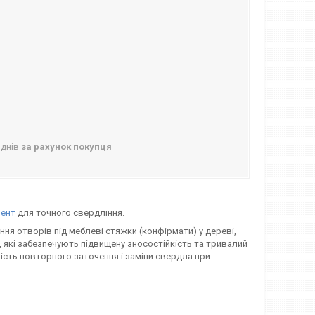
 днів
за рахунок покупця
мент
для точного свердління.
я отворів під меблеві стяжки (конфірмати) у дереві,
які забезпечують підвищену зносостійкість та тривалий
вість повторного заточення і заміни свердла при