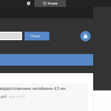
Кошик
Пошук...
твердосплавними напайками 4.5 мм
здріб
Код:
44343