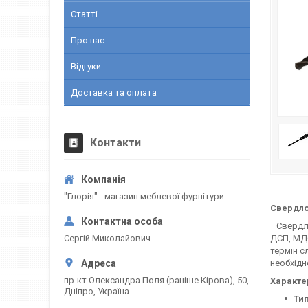
Статті
Про нас
Відгуки
Доставка та оплата
Контакти
"Глорія" - магазин меблевої фурнітури
Свердло
Свердло 
Сергій Миколайович
ДСП, МДФ
термін с
необхідн
пр-кт Олександра Поля (раніше Кірова), 50,
Характе
Дніпро, Україна
Тип