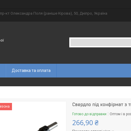
пр-кт Олександра Поля (раніше Кірова), 50, Дніпро, Україна
вої
Доставка та оплата
Свердло під конфірмат з 
сезона
Готово до відправки
Оптом і в ро
266,90 ₴