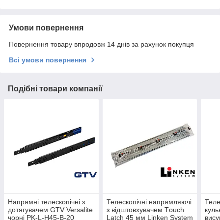
Умови повернення
Повернення товару впродовж 14 днів за рахунок покупця
Всі умови повернення
Подібні товари компанії
Напрямні телескопічні з
Телескопічні напрямляючі
Теле
дотягувачем GTV Versalite
з відштовхувачем Тouch
куль
чорні PK-L-H45-B-20
Latch 45 мм Linken System
вису