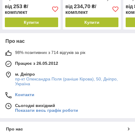
253
234,70
від
₴/
від
₴/
від
комплект
комплект
ком
Купити
Купити
Про нас
98% позитивних з 714 відгуків за рік
Працює з 26.05.2012
м. Дніпро
пр-кт Олександра Поля (раніше Кірова), 50, Дніпро,
Україна
Контакти
Сьогодні вихідний
Показати весь графік роботи
Про нас