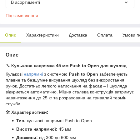
В асортименті
Під замовлення
Опис
Характеристики
Доставка
Оплата
Умови п
Опис
🔧
Кулькова напрямна 45 мм Push to Open для шухляд
Кулькові
напрямні
з системою
Push to Open
забезпечують
плавне та безшумне висування шухляд без використання
ручок. Достатньо легкого натискання на фасад – і шухляда
відкриється автоматично. Міцна сталева конструкція витримує
навантаження до 25 кг та розрахована на тривалий термін
служби.
🛠
Характеристики:
Тип:
кулькові напрямні Push to Open
Висота напрямної:
45 мм
Довжини:
від 300 до 600 мм