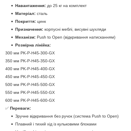
Навантаження:
до 25 кг на комплект
Матеріал:
сталь
Покриття:
цинк
Призначення:
корпусні меблі, висувні шухляди
Механізм:
Push to Open (відкривання натисканням)
Розмірна лінійка:
300 мм PK-P-H45-300-GX
350 мм PK-P-H45-350-GX
400 мм PK-P-H45-400-GX
450 мм PK-P-H45-450-GX
500 мм PK-P-H45-500-GX
550 мм PK-P-H45-550-GX
600 мм PK-P-H45-600-GX
✅
Переваги:
Зручне відкривання без ручок (система Push to Open)
Плавний і тихий хід із кульковими блоками