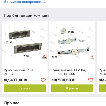
Всі умови повернення
Подібні товари компанії
Ручки меблеві РГ-135,
Ручки меблеві РГ-504,
Ручк
РГ-136
РГ-505, РГ-506
РГ-4
437,40
584,60
від
₴
від
₴
від
Купити
Купити
Про нас