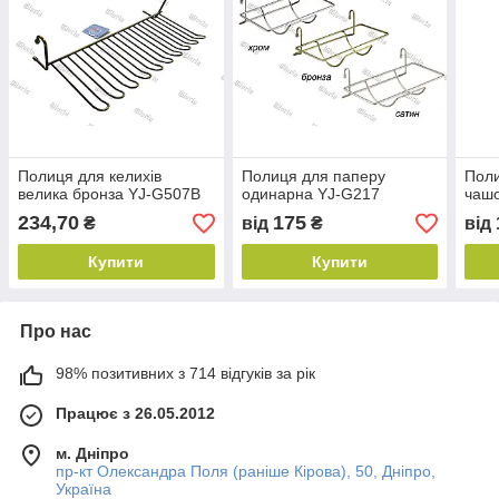
Полиця для келихів
Полиця для паперу
Поли
велика бронза YJ-G507B
одинарна YJ-G217
чаш
234,70
175
₴
від
₴
від
Купити
Купити
Про нас
98% позитивних з 714 відгуків за рік
Працює з 26.05.2012
м. Дніпро
пр-кт Олександра Поля (раніше Кірова), 50, Дніпро,
Україна