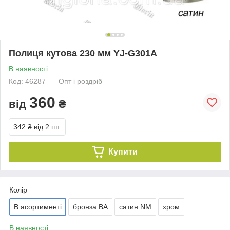
Полиця кутова 230 мм YJ-G301A
В наявності
Код: 46287
Опт і роздріб
360
від
₴
342 ₴
від 2 шт.
Купити
Колір
В асортименті
бронза BA
сатин NM
хром
В наявності