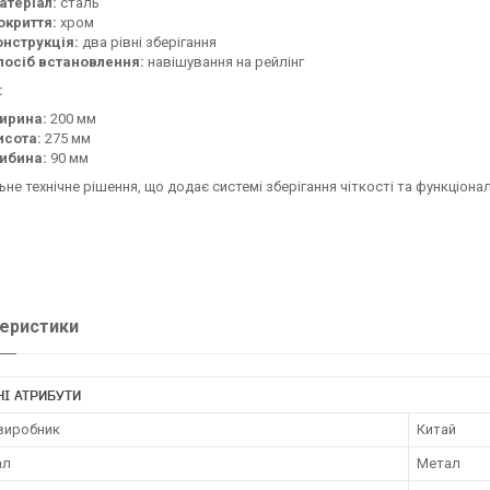
атеріал:
сталь
окриття:
хром
онструкція:
два рівні зберігання
посіб встановлення:
навішування на рейлінг
:
ирина:
200 мм
исота:
275 мм
либина:
90 мм
ьне технічне рішення, що додає системі зберігання чіткості та функціонал
еристики
І АТРИБУТИ
 виробник
Китай
ал
Метал