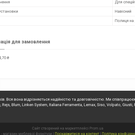
чення
Для спецій
установки
Навісний
Полиця на 
ація для замовлення
,70 ₴
ків. Вся вона відрізняється надійністю та довговічністю. Ми співпрацю
s, Blum, Linken System, Italiana Ferramenta, Lemax, Siso, Volpato, Giusti, Fals
Сайт створений на маркетплейсі
Prom.ua
"Глорія" - магазин меблевої фурнітури |
Поскаржитися на контент
|
Політика конфіденц