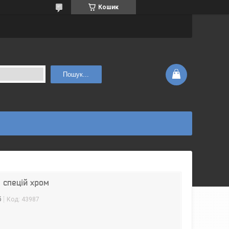
Кошик
Пошук...
 спецій хром
б
Код:
43987