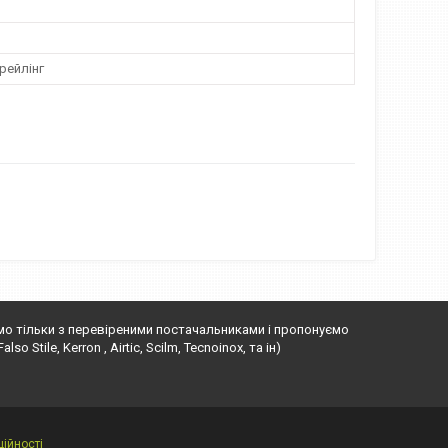
рейлінг
ємо тільки з перевіреними постачальниками і пропонуємо
o Stile, Kerron , Airtic, Scilm, Tecnoinox, та ін)
ійності