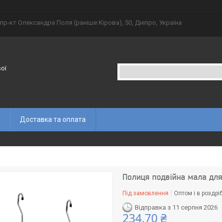
пр-кт Олександра Поля (раніше Кірова), 50, Дніпро, Україна
вої
Доставка та оплата
Полиця подвійна мала для
Під замовлення
Оптом і в роздрі
Відправка з 11 серпня 2026
234,70 ₴