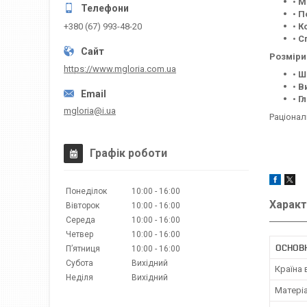
•
М
•
П
•
К
+380 (67) 993-48-20
•
С
Розміри
https://www.mgloria.сom.ua
•
Ш
•
В
•
Г
mgloria@i.ua
Раціонал
Графік роботи
Понеділок
10:00
16:00
Характ
Вівторок
10:00
16:00
Середа
10:00
16:00
Четвер
10:00
16:00
ОСНОВН
Пʼятниця
10:00
16:00
Субота
Вихідний
Країна
Неділя
Вихідний
Матері