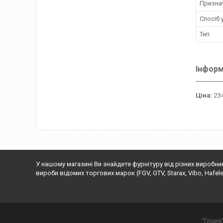
Призна
Спосіб 
Тип
Інформ
Ціна:
234
У нашому магазині Ви знайдете фурнітуру від різних виробни
вироби відомих торгових марок (FGV, GTV, Starax, Vibo, Hafele, Rej