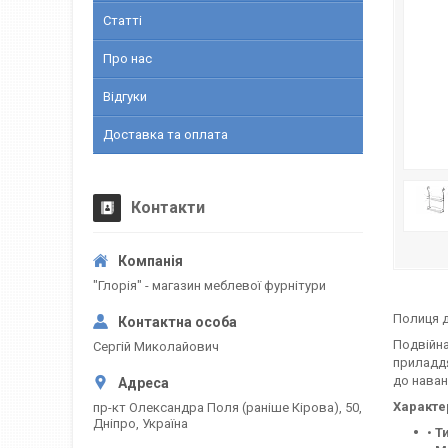
Статті
Про нас
Відгуки
Доставка та оплата
Контакти
"Глорія" - магазин меблевої фурнітури
Полиця д
Подвійна
Сергій Миколайович
приладдя
до наван
Характе
пр-кт Олександра Поля (раніше Кірова), 50,
Дніпро, Україна
•
Т