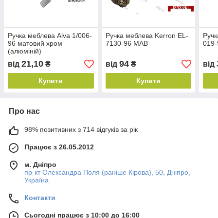
Ручка меблева Alva 1/006-
Ручка меблева Kerron EL-
Ручк
96 матовий хром
7130-96 MAB
019-
(алюміній)
21,10
94
від
₴
від
₴
від
Купити
Купити
Про нас
98% позитивних з 714 відгуків за рік
Працює з 26.05.2012
м. Дніпро
пр-кт Олександра Поля (раніше Кірова), 50, Дніпро,
Україна
Контакти
Сьогодні працює з 10:00 до 16:00