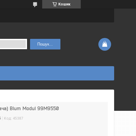
Кошик
Пошук...
жача) Blum Modul 99M9550
б
Код:
45387