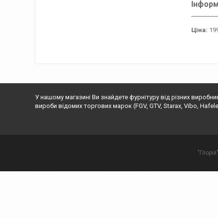
Інформ
Ціна:
199
У нашому магазині Ви знайдете фурнітуру від різних виробни
вироби відомих торгових марок (FGV, GTV, Starax, Vibo, Hafele, Rej