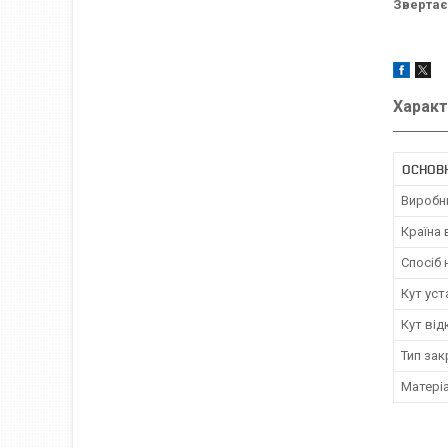
Звертає
Характ
ОСНОВ
Виробн
Країна
Спосіб
Кут уст
Кут від
Тип за
Матері