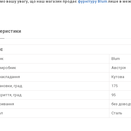
мо вашу увагу, що наш магазин продає
фурнітуру Blum
лише в межа
еристики
НІ
ик
Blum
 виробник
Австрія
 накладання
Кутова
ановки, град.
175
криття, град.
95
кривання
без довод
ал
Сталь