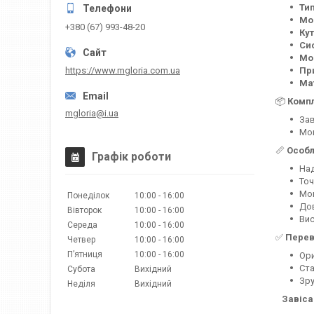
Тип
Мо
+380 (67) 993-48-20
Кут
Си
Мо
https://www.mgloria.сom.ua
Пр
Ма
📦
Компл
mgloria@i.ua
Зав
Мон
📏
Особл
Графік роботи
Над
Точ
Мон
Понеділок
10:00
16:00
Дов
Вівторок
10:00
16:00
Вис
Середа
10:00
16:00
✅
Перев
Четвер
10:00
16:00
Пʼятниця
10:00
16:00
Ори
Ста
Субота
Вихідний
Зру
Неділя
Вихідний
Завіса