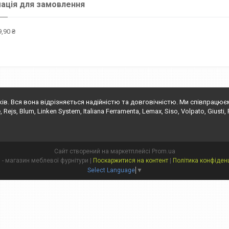
ація для замовлення
,90 ₴
ків. Вся вона відрізняється надійністю та довговічністю. Ми співпрацю
s, Blum, Linken System, Italiana Ferramenta, Lemax, Siso, Volpato, Giusti, Fals
Сайт створений на маркетплейсі
Prom.ua
"Глорія" - магазин меблевої фурнітури |
Поскаржитися на контент
|
Політика конфіденц
Select Language
▼