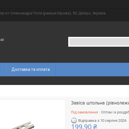
пр-кт Олександра Поля (раніше Кірова), 50, Дніпро, Україна
вої
Доставка та оплата
Завіса штольна (рівноле
Під замовлення
Оптом і в роздрі
Відправка з 10 серпня 2026
199,90 ₴