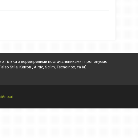
ємо тільки з перевіреними постачальниками і пропонуємо
o Stile, Kerron , Airtic, Scilm, Tecnoinox, та ін)
ійності