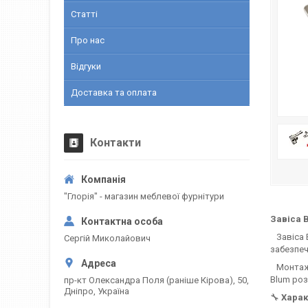
Статті
Про нас
Відгуки
Доставка та оплата
Контакти
"Глорія" - магазин меблевої фурнітури
Завіса 
Завіса B
Сергій Миколайович
забезпеч
Монтажна
Blum роз
пр-кт Олександра Поля (раніше Кірова), 50,
Дніпро, Україна
🔧
Харак