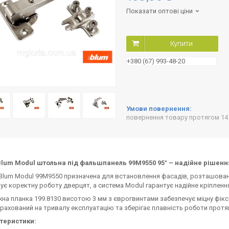
Показати оптові ціни
Купити
+380 (67) 993-48-20
повернення товару протягом 14
Blum Modul штольна під фальшпанель 99M9550 95° – надійне рішенн
lum Modul 99M9550 призначена для встановлення фасадів, розташовани
ує коректну роботу дверцят, а система Modul гарантує надійне кріпленн
 планка 199.8130 висотою 3 мм з єврогвинтами забезпечує міцну фікса
рахований на тривалу експлуатацію та зберігає плавність роботи протя
теристики: