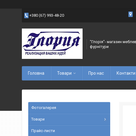
+380 (67) 993-48-20
"Глорія"- магазин мебле
фурнітури
Головна
Товари
Про нас
Контакти
Фотогалерея
Товари
Прайс-листи