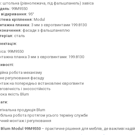
:
штольна (рівнолежача, під фальшпанель) завіса
дель:
99M9550
 відкривання:
95°
стема кріплення:
Modul
нтажна планка:
3 мм з єврогвинтами 199.8130
изначення:
фасади з фальшпанеллю
теріал:
сталь
ектація:
іса: 99M9550
тажна планка 3 мм з єврогвинтами: 199.8130
ивості:
ійна робота механізму
не регулювання фасаду
таж на попередньо встановлені єврогвинти
говічність і зносостійкість
ока якість Blum
аги:
гінальна продукція Blum
більна робота протягом усього терміну служби
чний монтаж і регулювання
 Blum Modul 99M9550
– практичне рішення для меблів, де важливі надій