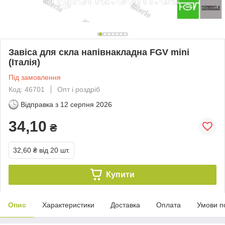
Завіса для скла напівнакладна FGV mini
(Італія)
Під замовлення
Код: 46701
Опт і роздріб
Відправка з
12 серпня 2026
34,10
₴
32,60 ₴
від 20 шт.
Купити
Опис
Характеристики
Доставка
Оплата
Умови п