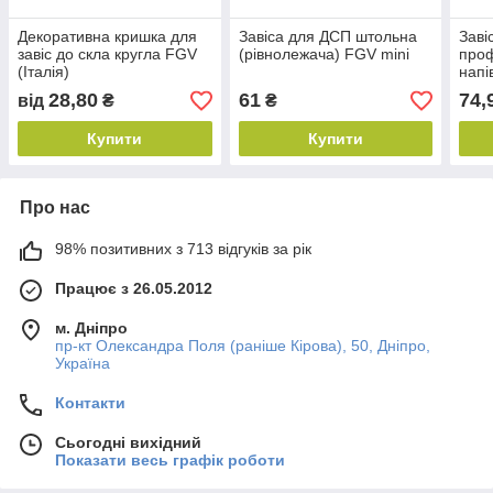
Декоративна кришка для
Завіса для ДСП штольна
Заві
завіс до скла кругла FGV
(рівнолежача) FGV mini
про
(Італія)
напі
28,80
61
74,
від
₴
₴
Купити
Купити
Про нас
98% позитивних з 713 відгуків за рік
Працює з 26.05.2012
м. Дніпро
пр-кт Олександра Поля (раніше Кірова), 50, Дніпро,
Україна
Контакти
Сьогодні вихідний
Показати весь графік роботи