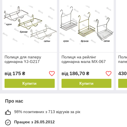
Полиця для паперу
Полиця на рейлінг
Поли
одинарна YJ-G217
одинарна мала МХ-067
папе
175
186,70
430
від
₴
від
₴
Купити
Купити
Про нас
98% позитивних з 713 відгуків за рік
Працює з 26.05.2012