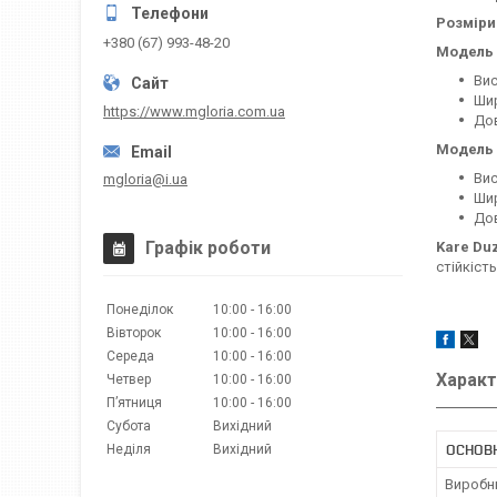
Розміри
+380 (67) 993-48-20
Модель 
Вис
Шир
https://www.mgloria.сom.ua
До
Модель 
Вис
mgloria@i.ua
Шир
До
Графік роботи
Kare Du
стійкість
Понеділок
10:00
16:00
Вівторок
10:00
16:00
Середа
10:00
16:00
Характ
Четвер
10:00
16:00
Пʼятниця
10:00
16:00
Субота
Вихідний
ОСНОВ
Неділя
Вихідний
Виробн