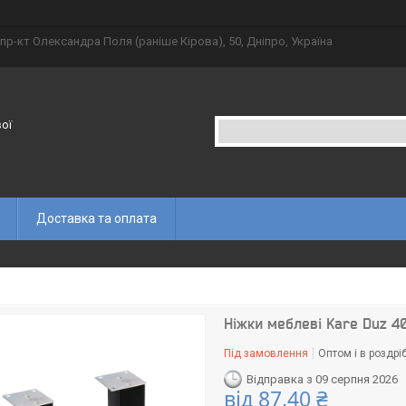
пр-кт Олександра Поля (раніше Кірова), 50, Дніпро, Україна
вої
Доставка та оплата
Ніжки меблеві Kare Duz 4
Під замовлення
Оптом і в роздрі
Відправка з 09 серпня 2026
від
87,40 ₴