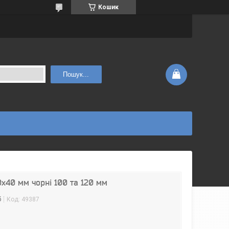
Кошик
Пошук...
0х40 мм чорні 100 та 120 мм
б
Код:
49387