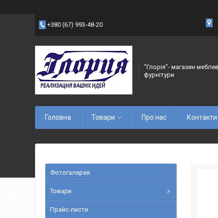
+380 (67) 993-48-20
"Глорія"- магазин мебле
фурнітури
Головна
Товари
Про нас
Контакти
Фотогалерея
Товари
Прайс-листи