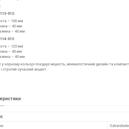
:
113-012:
ота – 100 мм
ина – 40 мм
вжина – 40 мм
114-012:
ота – 120 мм
ина – 40 мм
вжина – 40 мм
z
у чорному кольорі поєднує міцність, мінімалістичний дизайн та компак
 і строгий сучасний акцент.
еристики
НІ
ик
Ozkardesle