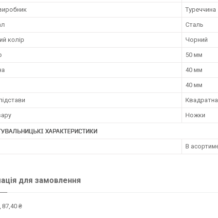
 виробник
Туреччина
ал
Сталь
ий колір
Чорний
р
50 мм
на
40 мм
40 мм
підстави
Квадратна
вару
Ножки
ТУВАЛЬНИЦЬКІ ХАРАКТЕРИСТИКИ
В асортиме
ація для замовлення
 87,40 ₴