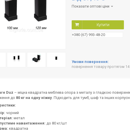
Показати оптові ціни
Купити
+380 (67) 993-48-20
повернення товару протягом 14
are Duz
– міцна квадратна меблева опора з металу з гладкою поверхнею.
ження до
80 кг на одну ніжку
. Підходить для тумб, шаф та інших корпусн
ристики:
ір:
чорний
теріал:
метал
пустиме навантаження:
до 80 кг/шт
рма:
квадратна