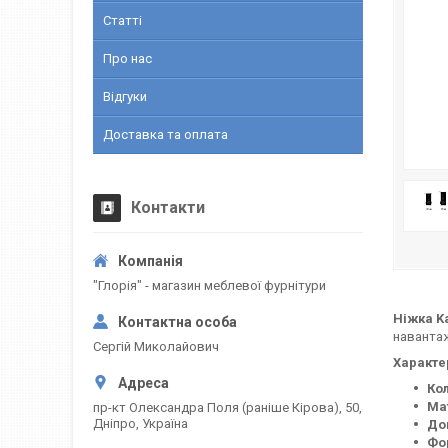
Статті
Про нас
Відгуки
Доставка та оплата
Контакти
"Глорія" - магазин меблевої фурнітури
Ніжка K
наванта
Сергій Миколайович
Характе
Кол
Ма
пр-кт Олександра Поля (раніше Кірова), 50,
Дніпро, Україна
До
Фо