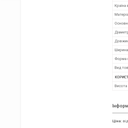
Країна
Матері
Основн
Діамет
Довжи
Ширина
Форма 
Вид то
КОРИС
Висота
Інформ
Ціна:
від