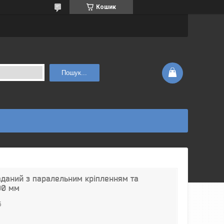
Кошик
Пошук...
аданий з паралельним кріпленням та
00 мм
б