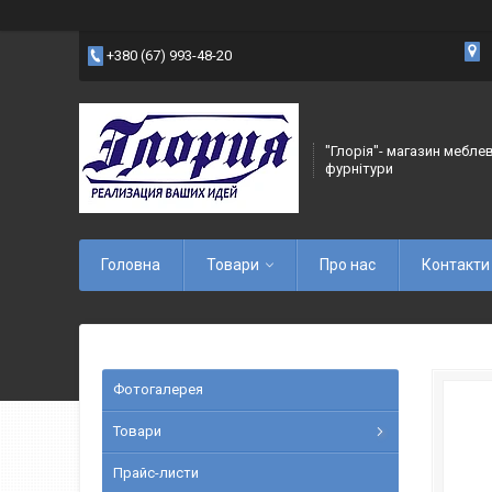
+380 (67) 993-48-20
"Глорія"- магазин мебле
фурнітури
Головна
Товари
Про нас
Контакти
Фотогалерея
Товари
Прайс-листи