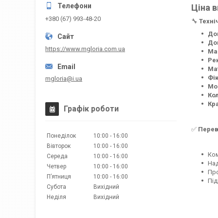
Ціна в
+380 (67) 993-48-20
🔧
Техні
Дов
До
https://www.mgloria.сom.ua
Ма
Ре
Ма
Фі
mgloria@i.ua
Мо
Кол
Кр
Графік роботи
✅
Перев
Понеділок
10:00
16:00
Вівторок
10:00
16:00
Ком
Середа
10:00
16:00
Над
Четвер
10:00
16:00
Про
Пʼятниця
10:00
16:00
Під
Субота
Вихідний
Неділя
Вихідний