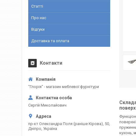
Статті
Про нас
Відгуки
Доставка та оплата
Контакти
"Глорія" - магазин меблевої фурнітури
Склада
Сергій Миколайович
поверх
Функціон
поверхні
пр-кт Олександра Поля (раніше Кірова), 50,
пружинни
Дніпро, Україна
кухонь, 