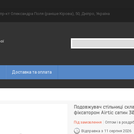
пр-кт Олександра Поля (раніше Кірова), 50, Дніпро, Україна
вої
Доставка та оплата
Подовжувач стільниці скл
фіксатором Airtic сатин 3
Під замовлення
Оптом і в роздрі
Відправка з 11 серпня 2026