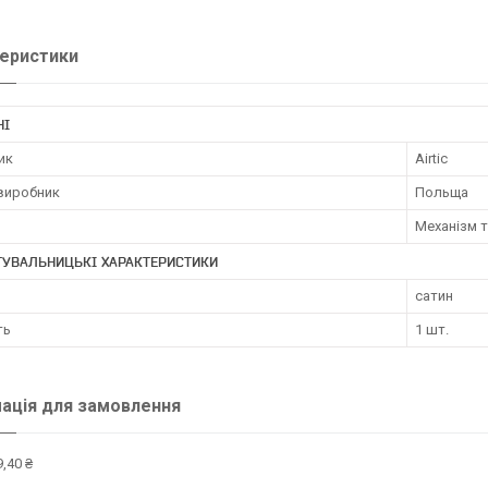
еристики
НІ
ик
Airtic
 виробник
Польща
Механізм 
ТУВАЛЬНИЦЬКІ ХАРАКТЕРИСТИКИ
сатин
ть
1 шт.
ація для замовлення
,40 ₴