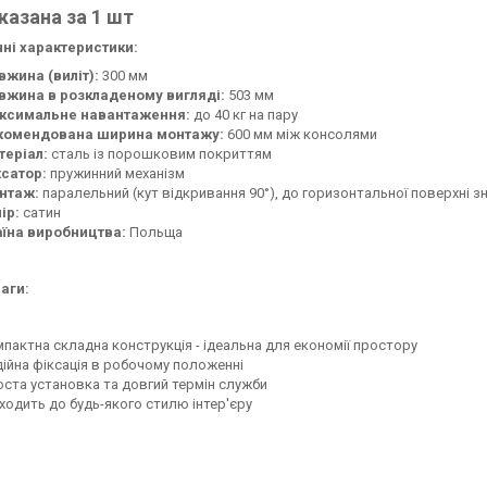
казана за 1 шт
чні характеристики:
жина (виліт):
300 мм
вжина в розкладеному вигляді:
503 мм
ксимальне навантаження:
до 40 кг на пару
комендована ширина монтажу:
600 мм між консолями
теріал:
сталь із порошковим покриттям
ксатор:
пружинний механізм
нтаж:
паралельний (кут відкривання 90°), до горизонтальної поверхні з
ір:
сатин
аїна виробництва:
Польща
аги:
пактна складна конструкція - ідеальна для економії простору
ійна фіксація в робочому положенні
ста установка та довгий термін служби
ходить до будь-якого стилю інтер'єру