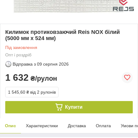
Килимок протиковзаючий Reis NOX білий
(5000 мм х 524 мм)
Під замовлення
Опт і роздріб
Відправка з
09 серпня 2026
1 632
₴/рулон
1 545,60 ₴
від 2 рулонів
Купити
Опис
Характеристики
Доставка
Оплата
Умови п