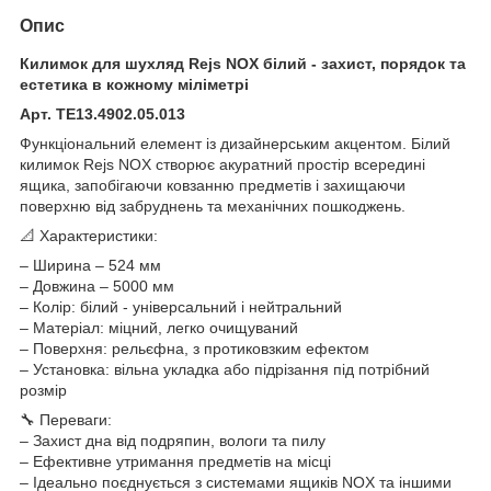
Опис
Килимок для шухляд
Rejs NOX білий -
захист, порядок та
естетика в кожному міліметрі
Арт. TE13.4902.05.013
Функціональний елемент із дизайнерським акцентом. Білий
килимок Rejs NOX створює акуратний простір всередині
ящика, запобігаючи ковзанню предметів і захищаючи
поверхню від забруднень та механічних пошкоджень.
📐 Характеристики:
– Ширина – 524 мм
– Довжина – 5000 мм
– Колір: білий - універсальний і нейтральний
– Матеріал: міцний, легко очищуваний
– Поверхня: рельєфна, з протиковзким ефектом
– Установка: вільна укладка або підрізання під потрібний
розмір
🔧 Переваги:
– Захист дна від подряпин, вологи та пилу
– Ефективне утримання предметів на місці
– Ідеально поєднується з системами ящиків NOX та іншими