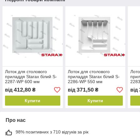
Лоток для столового
Лоток для столового
Лото
приладдя Starax білий S-
приладдя Starax білий S-
прил
2287-WР 600 мм
2286-WР 550 мм
228
412,80
371,50
від
₴
від
₴
від
Купити
Купити
Про нас
98% позитивних з 710 відгуків за рік