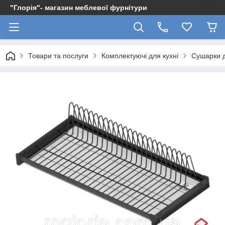
"Глорія"- магазин меблевої фурнітури
Товари та послуги
Комплектуючі для кухні
Сушарки 