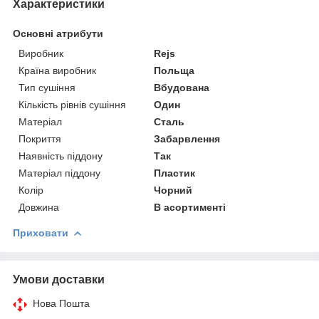
Характеристики
Основні атрибути
Виробник
Rejs
Країна виробник
Польща
Тип сушіння
Вбудована
Кількість рівнів сушіння
Один
Матеріал
Сталь
Покриття
Забарвлення
Наявність піддону
Так
Матеріал піддону
Пластик
Колір
Чорний
Довжина
В асортименті
Приховати
Умови доставки
Нова Пошта