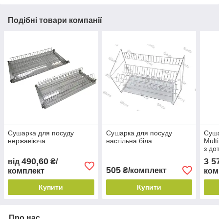
Подібні товари компанії
Сушарка для посуду
Сушарка для посуду
Суша
нержавіюча
настільна біла
Mult
з до
490,60
3 5
від
₴/
505
₴/комплект
комплект
ком
Купити
Купити
Про нас