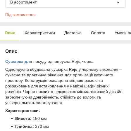
В асортименті
Під замовлення
Опис
Характеристики
Доставка
Оплата
Умови п
Опис
Сушарка дл
я посуду одноярусна Rejs, чорна
Одноярусна вбудована сушарка
Rejs
у чорному виконанні –
сучасне та практичне рішення для організації кухонного
простору. Конструкція оснащена міцною рамою та
розрахована для встановлення у навісні шафи різних
розмірів. Чорне покриття підкреслює мінімалістичний дизайн,
забезпечуючи довговічність, стійкість до вологи та
універсальність застосування.
Характеристики:
Висота:
150 мм
Глибина:
270 мм