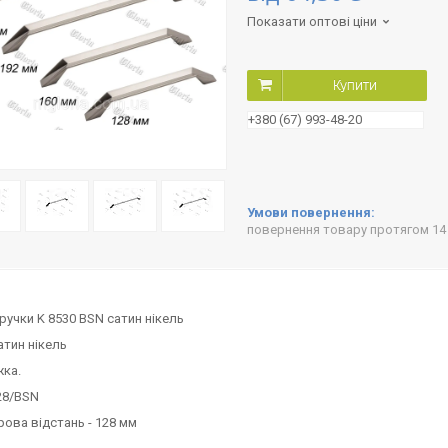
Показати оптові ціни
Купити
+380 (67) 993-48-20
повернення товару протягом 14
ручки K 8530 BSN сатин нікель
атин нікель
жка.
28/BSN
ова відстань - 128 мм