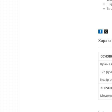
Шир
Вис
Характ
ОСНОВ
Країна
Тип руч
Колір р
КОРИС
Модел