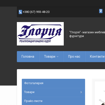
+380 (67) 993-48-20
"Глорія"- магазин мебле
фурнітури
Головна
Товари
Про нас
Контакти
Фотогалерея
Товари
Прайс-листи