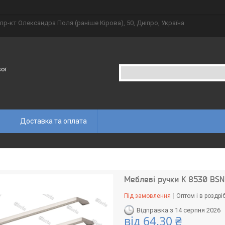
пр-кт Олександра Поля (раніше Кірова), 50, Дніпро, Україна
вої
Доставка та оплата
Меблеві ручки K 8530 BSN
Під замовлення
Оптом і в роздрі
Відправка з 14 серпня 2026
від
64,30 ₴