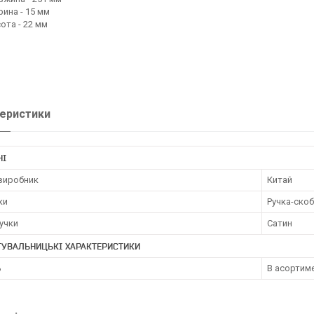
ина - 15 мм
ота - 22 мм
еристики
НІ
 виробник
Китай
ки
Ручка-ско
учки
Сатин
ТУВАЛЬНИЦЬКІ ХАРАКТЕРИСТИКИ
ь
В асортиме