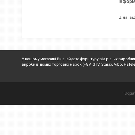
Інформ
Ціна:
від
У нашому магазині Ви знайдете фурнітуру від різних виробни
вироби відомих торгових марок (FGV, GTV, Starax, Vibo, Hafele, Rej