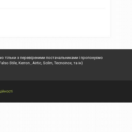
ємо тільки з перевіреними постачальниками і пропонуємо
o Stile, Kerron , Airtic, Scilm, Tecnoinox, та ін)
ійності