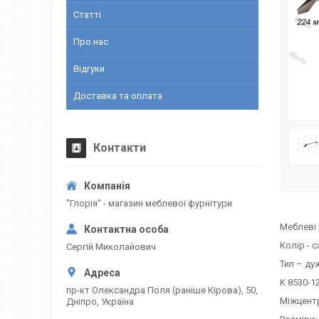
Статті
Про нас
Відгуки
Доставка та оплата
Контакти
"Глорія" - магазин меблевої фурнітури
Меблеві 
Колір - с
Сергій Миколайович
Тип – ду
K 8530-1
пр-кт Олександра Поля (раніше Кірова), 50,
Міжцентр
Дніпро, Україна