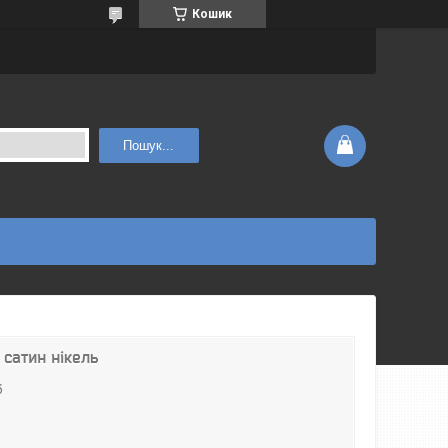
Кошик
Пошук...
 сатин нікель
б