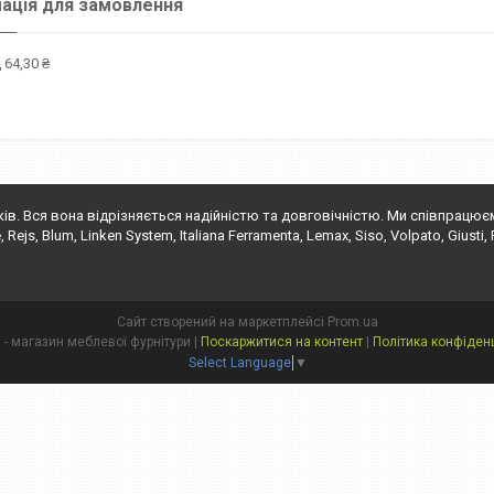
ація для замовлення
 64,30 ₴
ків. Вся вона відрізняється надійністю та довговічністю. Ми співпрацю
s, Blum, Linken System, Italiana Ferramenta, Lemax, Siso, Volpato, Giusti, Fals
Сайт створений на маркетплейсі
Prom.ua
"Глорія" - магазин меблевої фурнітури |
Поскаржитися на контент
|
Політика конфіденц
Select Language
▼