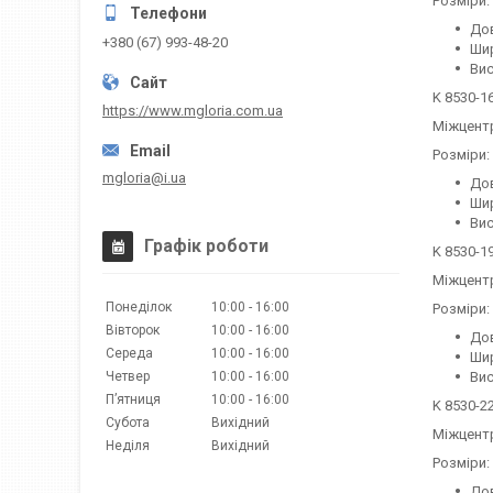
Розміри:
Дов
+380 (67) 993-48-20
Шир
Вис
K 8530-1
https://www.mgloria.сom.ua
Міжцентр
Розміри:
mgloria@i.ua
Дов
Шир
Вис
Графік роботи
K 8530-1
Міжцентр
Понеділок
10:00
16:00
Розміри:
Вівторок
10:00
16:00
Дов
Середа
10:00
16:00
Шир
Вис
Четвер
10:00
16:00
Пʼятниця
10:00
16:00
K 8530-2
Субота
Вихідний
Міжцентр
Неділя
Вихідний
Розміри:
Дов