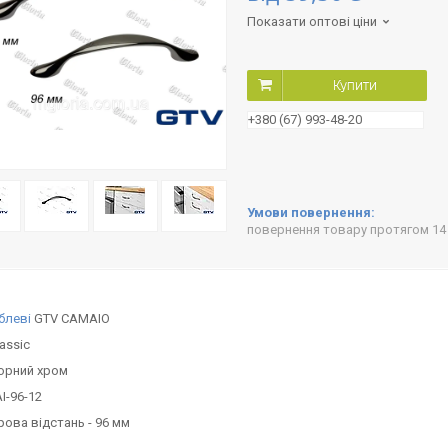
Показати оптові ціни
Купити
+380 (67) 993-48-20
повернення товару протягом 14
блеві
GTV CAMAIO
lassic
чорний хром
I-96-12
ова відстань - 96 мм