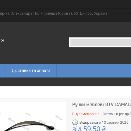
пр-кт Олександра Поля (раніше Кірова), 50, Дніпро, Україна
вої
Доставка та оплата
Ручки меблеві GTV CAMAI
Під замовлення
Оптом і в роздрі
Відправка з 10 серпня 2026
від
59,50 ₴