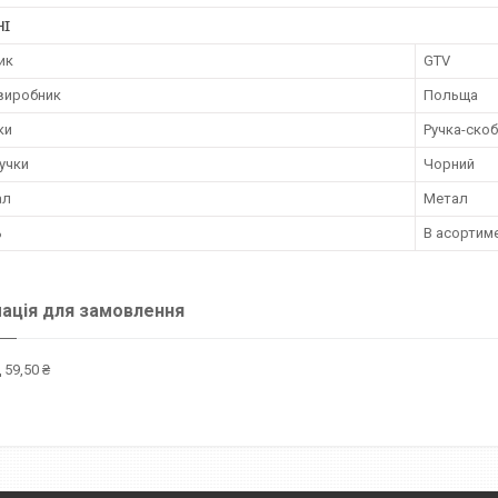
НІ
ик
GTV
 виробник
Польща
ки
Ручка-ско
учки
Чорний
ал
Метал
ь
В асортиме
ація для замовлення
 59,50 ₴