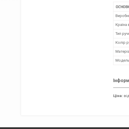
ОСНОВ
Виробн
Країна
Тип руч
Колір р
Матері
Модел
Інформ
Ціна:
від