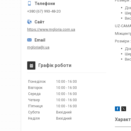
Розміри :
Дов
+380 (67) 993-48-20
Шир
Вис
UZ-CAMA
https://www.mgloria.сom.ua
Міжцентр
Розміри :
mgloria@i.ua
Дов
Шир
Вис
Графік роботи
Понеділок
10:00
16:00
Вівторок
10:00
16:00
Середа
10:00
16:00
Четвер
10:00
16:00
Пʼятниця
10:00
16:00
Субота
Вихідний
Неділя
Вихідний
Характ