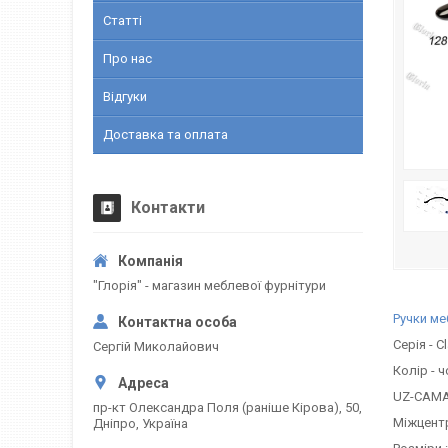
Статті
Про нас
Відгуки
Доставка та оплата
Контакти
"Глорія" - магазин меблевої фурнітури
Ручки ме
Серія - C
Сергій Миколайович
Колір - 
UZ-CAMA
пр-кт Олександра Поля (раніше Кірова), 50,
Міжцентр
Дніпро, Україна