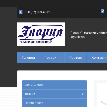
+380 (67) 993-48-20
"Глорія"- магазин мебле
фурнітури
Головна
Товари
Про нас
Контакти
Фотогалерея
Товари
Прайс-листи