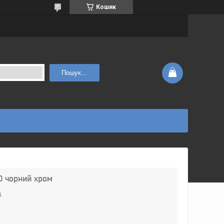
Кошик
Пошук...
O чорний хром
б