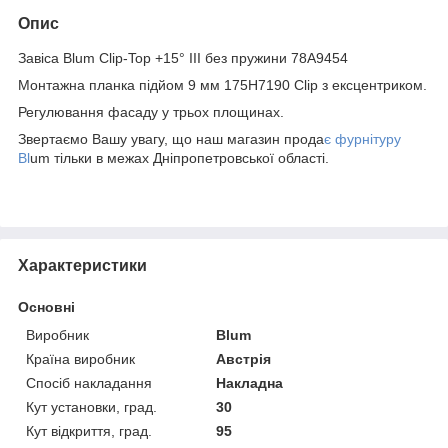
Опис
Завіса Blum Clip-Top +15° III без пружини 78A9454
Монтажна планка підйом 9 мм 175H7190 Clip з ексцентриком.
Регулювання фасаду у трьох площинах.
Звертаємо Вашу увагу, що наш магазин прода
є фурнітуру
Bl
um тільки в межах Дніпропетровської області.
Характеристики
Основні
Виробник
Blum
Країна виробник
Австрія
Спосіб накладання
Накладна
Кут установки, град.
30
Кут відкриття, град.
95