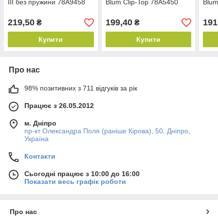
III без пружини 78A9458
Blum Clip-Top 78A5450
Blum
219,50
199,40
191
₴
₴
Купити
Купити
Про нас
98% позитивних з 711 відгуків за рік
Працює з 26.05.2012
м. Дніпро
пр-кт Олександра Поля (раніше Кірова), 50, Дніпро,
Україна
Контакти
Сьогодні працює з 10:00 до 16:00
Показати весь графік роботи
Про нас