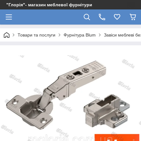
"Глорія"- магазин меблевої фурнітури
Товари та послуги
Фурнітура Blum
Завіси меблеві б