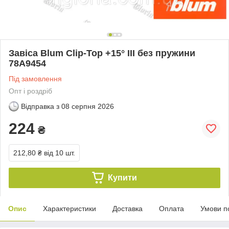
Завіса Blum Clip-Top +15° III без пружини
78A9454
Під замовлення
Опт і роздріб
Відправка з
08 серпня 2026
224
₴
212,80 ₴
від 10 шт.
Купити
Опис
Характеристики
Доставка
Оплата
Умови п