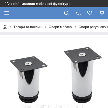
"Глорія"- магазин меблевої фурнітури
Товари та послуги
Опори меблеві
Опори регульован