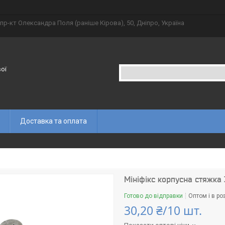
пр-кт Олександра Поля (раніше Кірова), 50, Дніпро, Україна
вої
Доставка та оплата
Мініфікс корпусна стяжка
Готово до відправки
Оптом і в ро
30,20 ₴/10 шт.