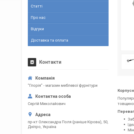
Статті
Про нас
Відгуки
Доставка та оплата
Контакти
"Глорія" - магазин меблевої фурнітури
Корпусн
Популярн
Сергій Миколайович
товщиною
Переваг
Заб
пр-кт Олександра Поля (раніше Кірова), 50,
Іде
Дніпро, Україна
Мін