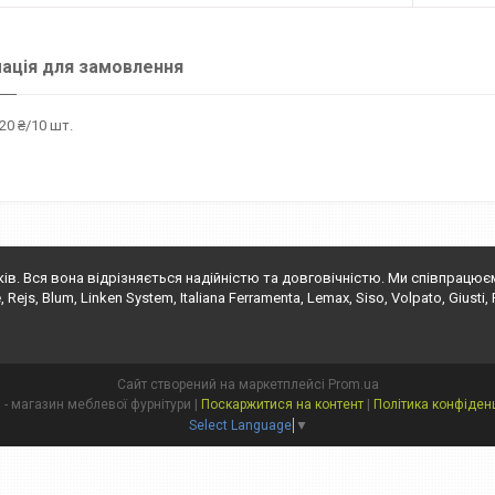
ація для замовлення
20 ₴/10 шт.
ків. Вся вона відрізняється надійністю та довговічністю. Ми співпрацю
s, Blum, Linken System, Italiana Ferramenta, Lemax, Siso, Volpato, Giusti, Fals
Сайт створений на маркетплейсі
Prom.ua
"Глорія" - магазин меблевої фурнітури |
Поскаржитися на контент
|
Політика конфіденц
Select Language
▼