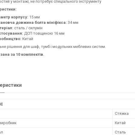
стий у монтажі, не потребує спеціального інструменту
ристики:
аметр корпусу:
15 мм
тановча довжина болта мініфікса:
34 мм
теріал:
сталь / силумін
стосування:
ДСП товщиною 16 мм
робництво:
Китай
не рішення для шаф, тумб і модульних меблевих систем.
зана за 10 комплектів.
еристики
НІ
Стяжка
 виробник
Китай
ал
Сталь