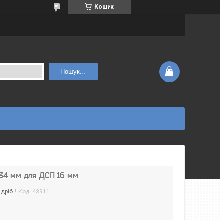
Кошик
Пошук...
 34 мм для ДСП 16 мм
здріб
Код:
43911