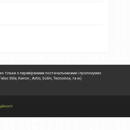
ємо тільки з перевіреними постачальниками і пропонуємо
o Stile, Kerron , Airtic, Scilm, Tecnoinox, та ін)
ійності