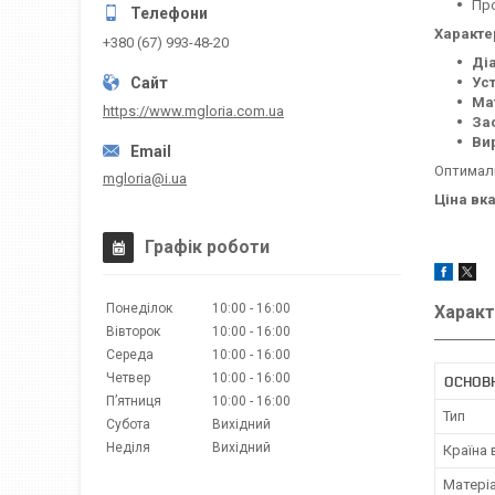
Про
Характе
+380 (67) 993-48-20
Ді
Ус
Ма
https://www.mgloria.сom.ua
За
Ви
Оптималь
mgloria@i.ua
Ціна вка
Графік роботи
Понеділок
10:00
16:00
Характ
Вівторок
10:00
16:00
Середа
10:00
16:00
Четвер
10:00
16:00
ОСНОВ
Пʼятниця
10:00
16:00
Тип
Субота
Вихідний
Неділя
Вихідний
Країна
Матері