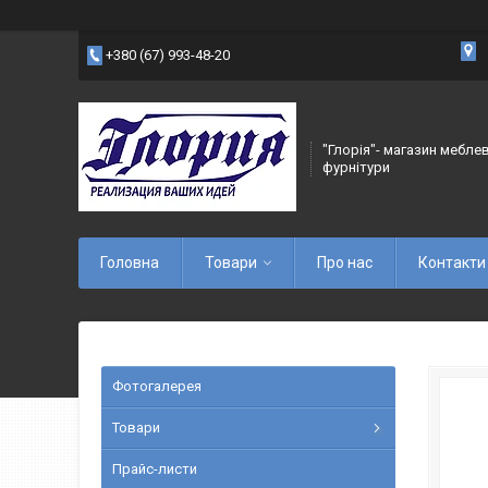
+380 (67) 993-48-20
"Глорія"- магазин мебле
фурнітури
Головна
Товари
Про нас
Контакти
Фотогалерея
Товари
Прайс-листи