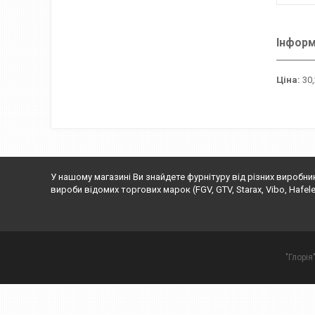
Інформ
Ціна:
30,
У нашому магазині Ви знайдете фурнітуру від різних виробни
вироби відомих торгових марок (FGV, GTV, Starax, Vibo, Hafele, Rej