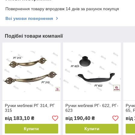
Повернення товару впродовж 14 днів за рахунок покупця
Всі умови повернення
Подібні товари компанії
Ручки меблеві РГ 314, РГ
Ручки меблеві РГ- 622, РГ-
Ручк
315
623
65, 
183,10
190,40
від
₴
від
₴
від
Купити
Купити