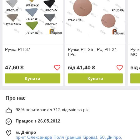
Ручка РП-37
Ручки РП-25 ГРс, РП-24
Ручк
ГРс
МС
47,60
41,40
₴
від
₴
від
Купити
Купити
Про нас
98% позитивних з 712 відгуків за рік
Працює з 26.05.2012
м. Дніпро
пр-кт Олександра Поля (раніше Кірова), 50, Дніпро,