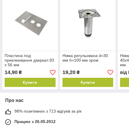
Пластина под
Ніжка регульована d=30
Ніжк
приклеювання дзеркал 83
мм h=100 мм хром
40х4
х 56 мм
мм
14,90
19,20
₴
₴
від
Купити
Купити
Про нас
98% позитивних з 713 відгуків за рік
Працює з 26.05.2012