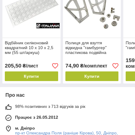
Відбійник силіконовий
Полиця для взуття
Поли
квадратний 10 х 10 х 2,5
відкидна "гамбургер"
"гам
мм (55 шт/аркуш)
пластикова подвійна
159
205,50
74,90
₴/лист
₴/комплект
ком
Купити
Купити
Про нас
98% позитивних з 713 відгуків за рік
Працює з 26.05.2012
м. Дніпро
пр-кт Олександра Поля (раніше Кірова), 50, Дніпро,