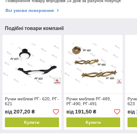
Повернення товару впродовж 14 днів за рахунок покупця
Всі умови повернення
Подібні товари компанії
Ручки меблеві РГ- 620, РГ-
Ручки меблеві РГ-489,
Ручк
621
РГ-490, РГ-491
623
207,20
191,50
від
₴
від
₴
від
Купити
Купити