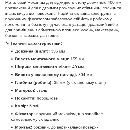
Металевий механізм для відкидного столу довжиною 400 мм
призначений для підтримки розкладних стільниць, полиць та
інших висувних поверхонь. Надійна складна конструкція з
пружинним фіксатором забезпечує стійкість у робочому
положенні та безпеку під час експлуатації. Ідеальний вибір
для приміщень з обмеженою площею: кухонь, майстерень,
балконів, гаражів, дач тощо.
🔧
Технічні характеристики:
Довжина (виліт):
395 мм
Висота монтажного місця:
155 мм
Ширина монтажного місця:
40 мм
Висота у складеному вигляді:
304 мм
Глибина (робоча):
35 мм (у складеному стані)
Матеріал:
сталь
Покриття:
порошкове
Колір:
білий
Фіксатор:
пружинний механізм, що запобігає
самовільному складанню
Монтаж:
боковий, до вертикальної поверхні,