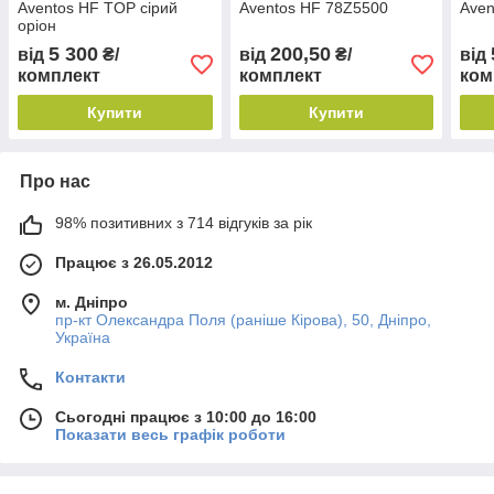
Aventos HF TOP сірий
Aventos HF 78Z5500
Aven
оріон
5 300
200,50
від
₴/
від
₴/
від
комплект
комплект
ком
Купити
Купити
Про нас
98% позитивних з 714 відгуків за рік
Працює з 26.05.2012
м. Дніпро
пр-кт Олександра Поля (раніше Кірова), 50, Дніпро,
Україна
Контакти
Сьогодні працює з 10:00 до 16:00
Показати весь графік роботи