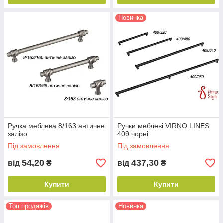
Новинка
Ручка меблева 8/163 античне
Ручки меблеві VIRNO LINES
залізо
409 чорні
Під замовлення
Під замовлення
54,20
437,30
від
₴
від
₴
Купити
Купити
Топ продажів
Новинка