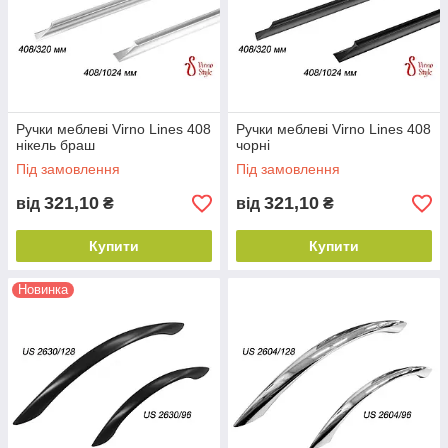
Ручки меблеві Virno Lines 408
Ручки меблеві Virno Lines 408
нікель браш
чорні
Під замовлення
Під замовлення
321,10
321,10
від
₴
від
₴
Купити
Купити
Новинка