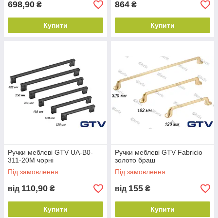
698,90
864
₴
₴
Купити
Купити
Ручки меблеві GTV UA-B0-
Ручки меблеві GTV Fabricio
311-20M чорні
золото браш
Під замовлення
Під замовлення
110,90
155
від
₴
від
₴
Купити
Купити