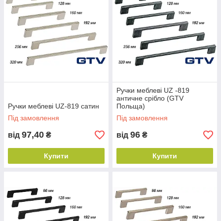
Ручки меблеві UZ -819
античне срібло (GTV
Ручки меблеві UZ-819 сатин
Польща)
Під замовлення
Під замовлення
97,40
96
від
₴
від
₴
Купити
Купити